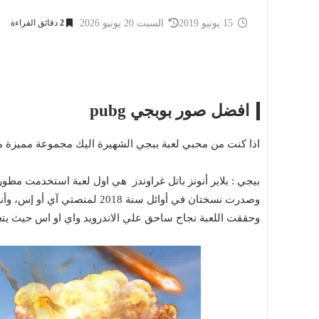
15 يونيو 2019
السبت 20 يونيو 2026
2
دقائق القراءة
افضل صور بوبجي pubg
اذا كنت من محبي لعبة ببجي الشهيرة اليك مجموعة مميزة من ال
بيجي : بلاير أنونز باتل غراوندز هي اول لعبة استخدمت مطو
وصدرت نسختان في أوائل سنة 2018 لمنصتي آي أو إس، وأندرويد من تطوير شركة تينسنت للألعاب،
وحققت اللعبة نجاح ساحق علي الاندرويد واي او اس حيث يتعدي عدد لا