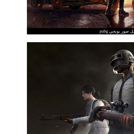
 صور بوبجي pubg