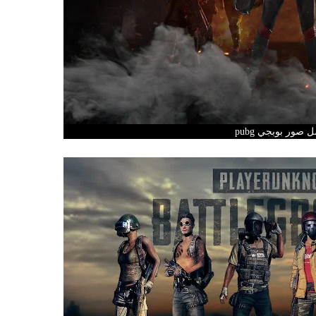
 صور بوبجي pubg