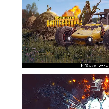
 صور بوبجي pubg