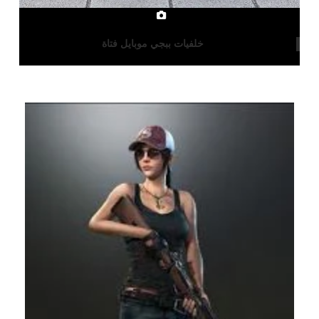
خلفيات ببجي موبايل فتاة