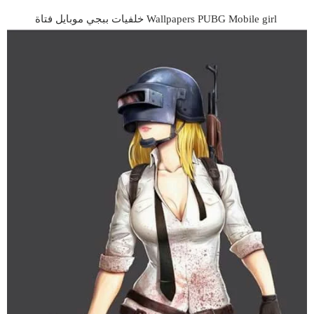
Wallpapers PUBG Mobile girl خلفيات ببجي موبايل فتاة