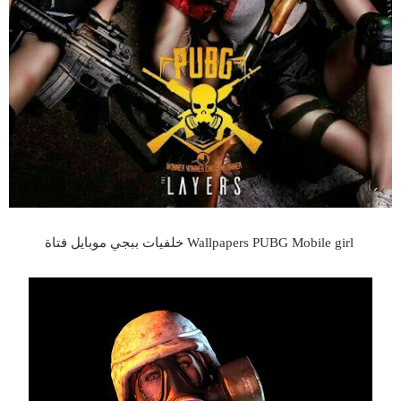
Wallpapers PUBG Mobile girl خلفيات ببجي موبايل فتاة