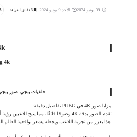
09 يونيو 2024
الأحد 9 يونيو 2024
3
دقائق القراءة
pubg 4k صور
g 4k
خلفيات ببجي
صور ببجي
مزايا صور 4K في PUBG تفاصيل دقيقة:
تقدم الصور بدقة 4K وضوحًا فائقًا، مما يتيح للاعبين رؤية أدق التفاصيل في البيئة والشخصيات والأسلحة.
هذا يعزز من تجربة اللاعب ويجعله يشعر بواقعية العالم ال