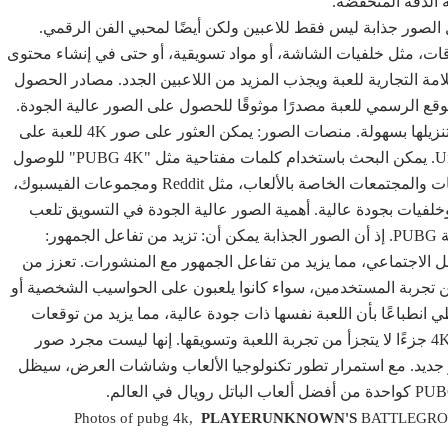
ل الصور جذابة ليس فقط للاعبين ولكن أيضًا لمحبي الفن الرقمي.
يمكن استخدام صور 4K في عدة سياقات، مثل خلفيات الشاشة، أو مواد تسويقية، أو حتى في إنشاء محتوى
مة التجارية للعبة ويجذب المزيد من اللاعبين الجدد. مصادر الحصول
 للعبة: يعد الموقع الرسمي للعبة مصدرًا موثوقًا للحصول على الصور عالية الجودة.
توفر الشركة المطورة خلفيات رسمية وأعمالًا فنية يمكن تنزيلها بسهولة. منصات الصور: يمكن العثور على صور 4K للعبة على
منصات مثل Google Images، وWallpaper Abyss، وUnsplash. يمكن البحث باستخدام كلمات مفتاحية مثل "PUBG 4K" للوصول
إلى مجموعة واسعة من الصور. مجتمعات الألعاب: المنتديات والمجتمعات الخاصة بالألعاب، مثل Reddit ومجموعات الفيسبوك،
خلفيات بجودة عالية. أهمية الصور عالية الجودة في التسويق تلعب
الصور بجودة 4K دورًا حيويًا في استراتيجيات التسويق للعبة PUBG. إذ أن الصور الجذابة يمكن أن: تزيد من تفاعل الجمهور:
ل الاجتماعي، مما يزيد من تفاعل الجمهور مع المنشورات. تعزز من
ن تجربة المستخدمين، سواء كانوا يلعبون على الحواسيب الشخصية أو
 المحمولة. تعكس جودة اللعبة: الصور بدقة 4K تعطي انطباعًا بأن اللعبة نفسها ذات جودة عالية، مما يزيد من توقعات
اللاعبين واهتمامهم باللعبة. خاتمة تعد صور PUBG بجودة 4K جزءًا لا يتجزأ من تجربة اللعبة وتسويقها. إنها ليست مجرد صور
 جديد. مع استمرار تطور تكنولوجيا الألعاب وشاشات العرض، سيظل
PLAYERUNKNOWN'S
BATTLEGR