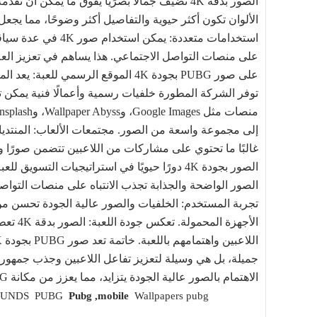
الصور بدقة 4K تضيف جمالًا بصرًيا يفوق ما يمكن أن تقدمه الدقة المنخفضة.
الألوان تكون أكثر حيوية والتفاصيل أكثر وضوحًا، مما يجع
استخدامات متعددة: 
على منصات التواصل الاجتماعي. هذا يساهم في تعزيز العلا
على صور PUBG بجودة 4K الموقع الرسمي
غالبًا ما تحتوي على مشاركات من اللاعبين تتضمن صورًا و
الصور الواضحة والجذابة تجذب الانتباه على منصات التواص
تجربة المستخدم: الخلفيات والصور عالية الجودة تحسن م
الأجهزة
جميلة، بل هي وسيلة لتعزيز تفاعل اللاعبين وجذب جمهور
الاهتمام بالصور عالية الجودة يتزايد، مما يعزز من مكانة PUBG كواحدة من أفضل ألعاب الباتل رويال في العالم.
OUNDS PUBG
Pubg ,mobile
Wallpapers pubg
Photos of pubg 4k,