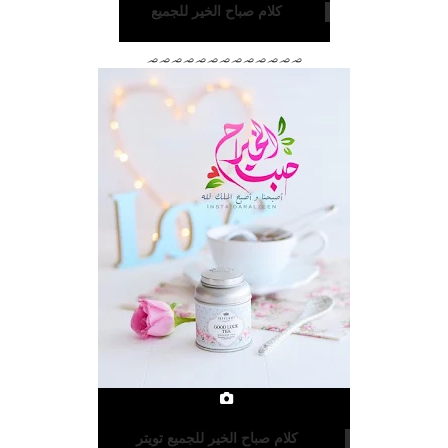
كلام صباح الخير للجميع
؃؃؃؃؃؃؃؃؃؃؃؃؃
كلام صباح الخير للجميع تويتر