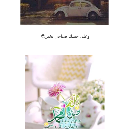
وعلى حسك صباحي بخير😍