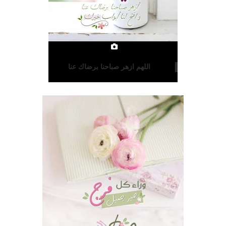
اللهم ازهر صباحنا برضاك عنا