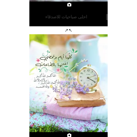
احلى صباحيات للاصدقاء
↖↗