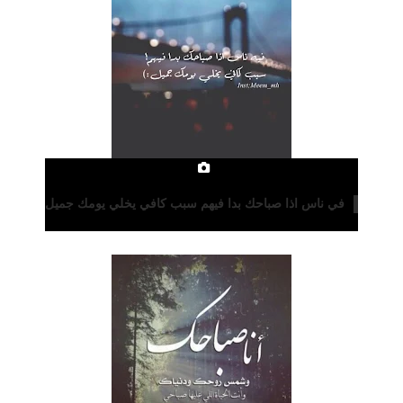
في ناس اذا صباحك بدا فيهم سبب كافي يخلي يومك جميل