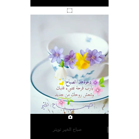
۝
صباح الخير تويتر