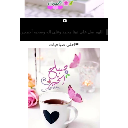
اللهم صل على نبينا محمد وعلى آله وصحبه أجمعين
❤احلى صباحيات