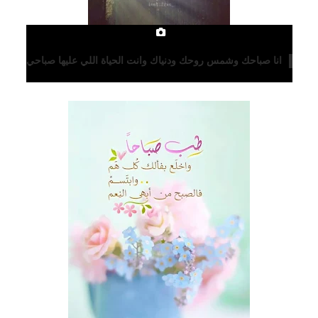
انا صباحك وشمس روحك ودنياك وانت الحياة اللي عليها صباحي