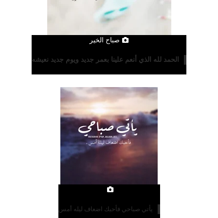
صباح الخير
الحمد لله الذي أنعم علينا بعمر جديد ويوم جديد نعيشه
يأتي صباحي فأحبك اضعاف ليله أمس