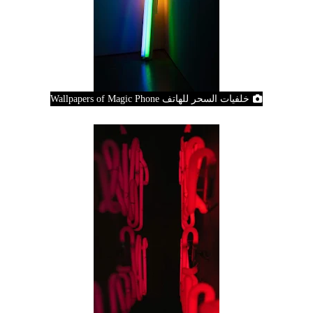
خلفيات السحر للهاتف Wallpapers of Magic Phone