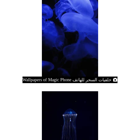
خلفيات السحر للهاتف Wallpapers of Magic Phone