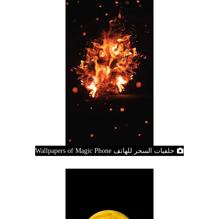
خلفيات السحر للهاتف Wallpapers of Magic Phone