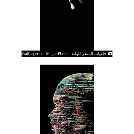
خلفيات السحر للهاتف Wallpapers of Magic Phone