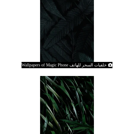
خلفيات السحر للهاتف Wallpapers of Magic Phone