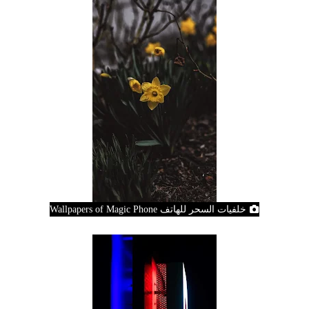
خلفيات السحر للهاتف Wallpapers of Magic Phone