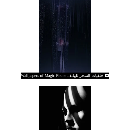
خلفيات السحر للهاتف Wallpapers of Magic Phone