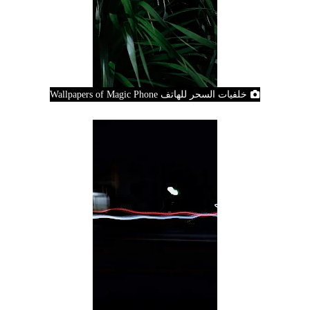
خلفيات السحر للهاتف Wallpapers of Magic Phone