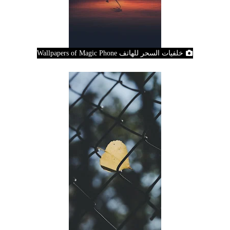
خلفيات السحر للهاتف Wallpapers of Magic Phone