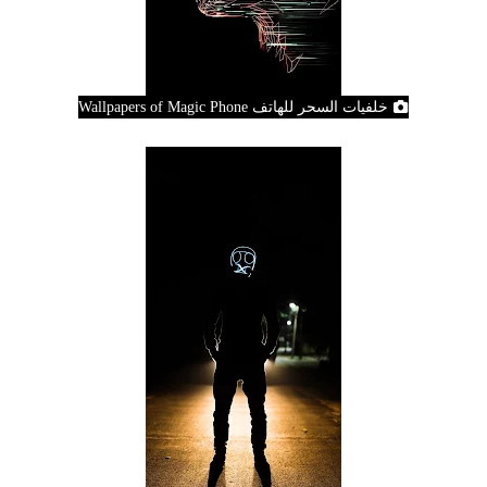
خلفيات السحر للهاتف Wallpapers of Magic Phone