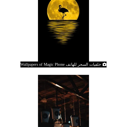
خلفيات السحر للهاتف Wallpapers of Magic Phone