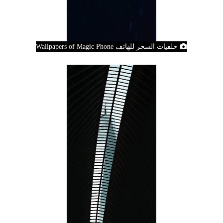
خلفيات السحر للهاتف Wallpapers of Magic Phone