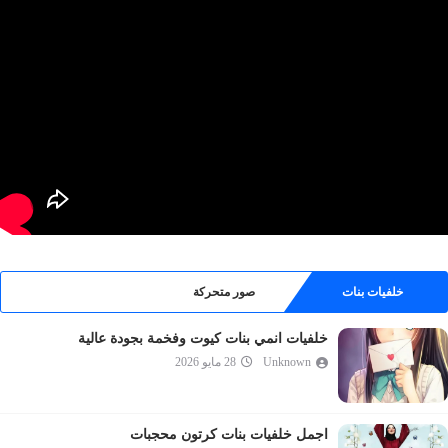
خلفيات بنات
صور متحركة
خلفيات انمي بنات كيوت وفخمة بجودة عالية
Unknown
28 مايو 2026
اجمل خلفيات بنات كرتون محجبات