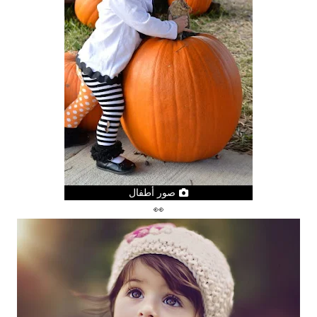
صور أطفال
👀