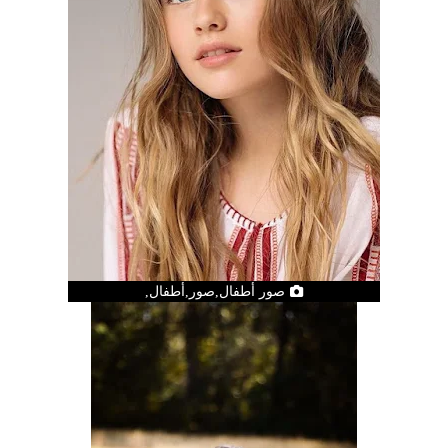
صور أطفال,صور,أطفال,