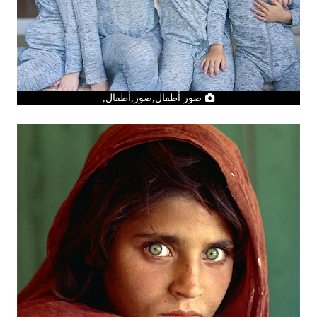
صور أطفال,صور,أطفال,