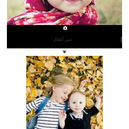
صور أطفال
💗