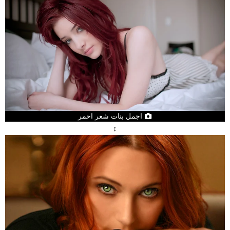
اجمل بنات شعر احمر
↕