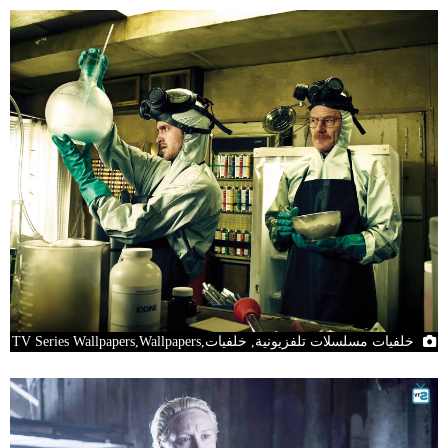
خلفيات مسلسلات تلفزيونية, خلفيات,TV Series Wallpapers,Wallpapers