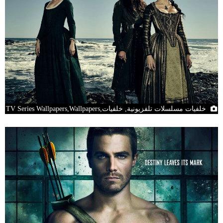
خلفيات مسلسلات تلفزيونية, خلفيات,TV Series Wallpapers,Wallpapers