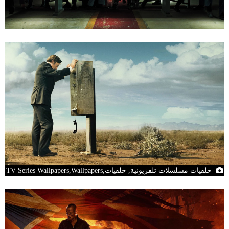
خلفيات مسلسلات تلفزيونية, خلفيات,TV Series Wallpapers,Wallpapers