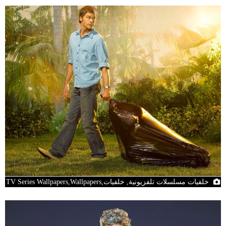
خلفيات مسلسلات تلفزيونية, خلفيات,TV Series Wallpapers,Wallpapers