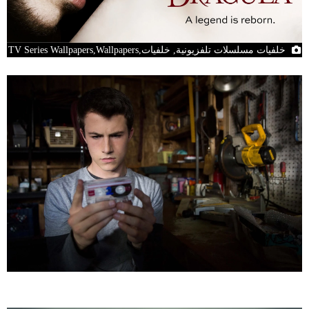
خلفيات مسلسلات تلفزيونية, خلفيات,TV Series Wallpapers,Wallpapers