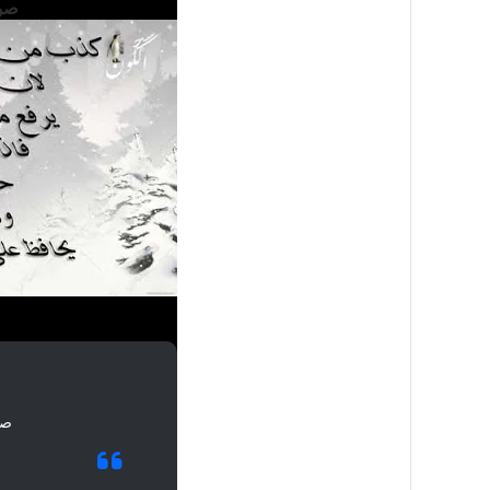
صور
صو