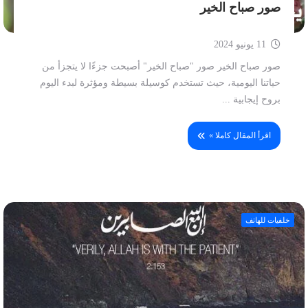
صور صباح الخير
11 يونيو 2024
صور صباح الخير صور "صباح الخير" أصبحت جزءًا لا يتجزأ من
حياتنا اليومية، حيث تستخدم كوسيلة بسيطة ومؤثرة لبدء اليوم
بروح إيجابية ...
اقرأ المقال كاملا »
خلفيات للهاتف