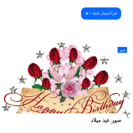
اقرأ المقال كاملا »
صور
صور عيد ميلاد