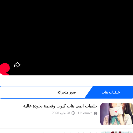
خلفيات بنات
صور متحركة
خلفيات انمي بنات كيوت وفخمة بجودة عالية
Unknown
28 مايو 2026