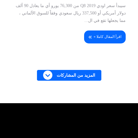
سيبدأ سعر اودي Q8 2019 من 76,300 يورو أي ما يعادل 90 ألف
دولار أمريكي أو 337,500 ريال سعودي وفقاً للسوق الألماني ،
مما يجعلها تقع في ال...
اقرأ المقال كاملا »
المزيد من المشاركات